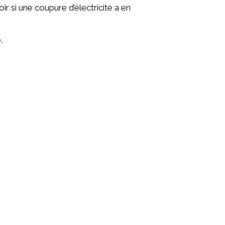
 si une coupure d’électricité a en
.