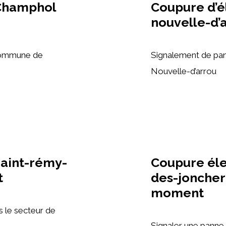
Champhol
Coupure d’é
nouvelle-d’a
commune de
Signalement de pan
Nouvelle-d’arrou
aint-rémy-
Coupure éle
t
des-jonchere
moment
s le secteur de
Signaler une panne e