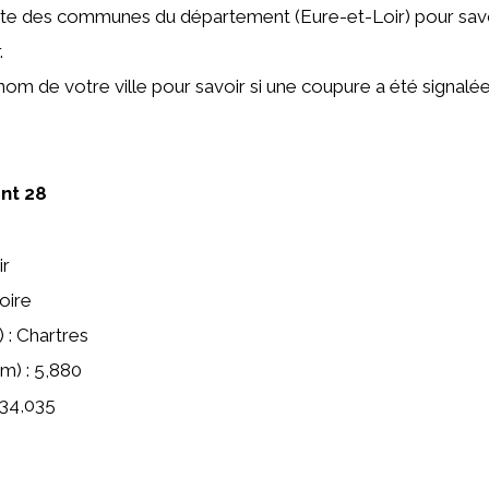
iste des communes du département (Eure-et-Loir) pour savoir
.
 nom de votre ville pour savoir si une coupure a été signalée
ent 28
ir
oire
) : Chartres
m) : 5,880
434,035