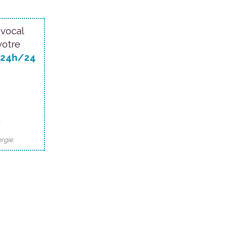
 vocal
votre
24h/24
.
rgie.