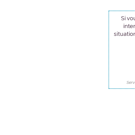
Si vo
inte
situatio
Serv