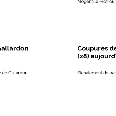
Nogent-le-Rotrou
Gallardon
Coupures de
(28) aujourd
e de Gallardon
Signalement de pann