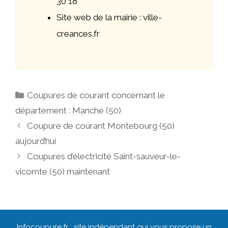
30 18
Site web de la mairie : ville-
creances.fr
Catégories
Coupures de courant concernant le
département : Manche (50)
Navigation
Coupure de courant Montebourg (50)
des
aujourd’hui
articles
Coupures d’électricité Saint-sauveur-le-
vicomte (50) maintenant
Infocoupure.fr : site indépendant qui vous propose un