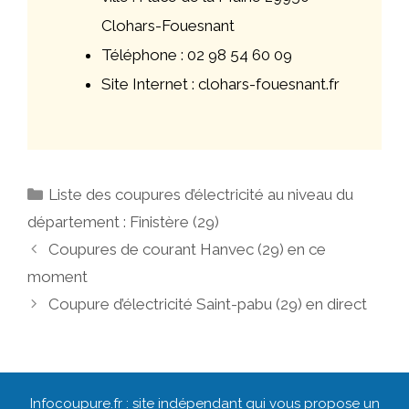
Clohars-Fouesnant
Téléphone : 02 98 54 60 09
Site Internet : clohars-fouesnant.fr
Catégories
Liste des coupures d’électricité au niveau du
département : Finistère (29)
Navigation
Coupures de courant Hanvec (29) en ce
des
moment
articles
Coupure d’électricité Saint-pabu (29) en direct
Infocoupure.fr : site indépendant qui vous propose un