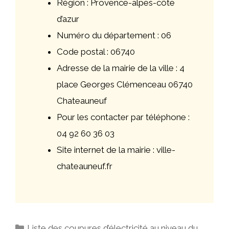
Région : Provence-alpes-côte
d’azur
Numéro du département : 06
Code postal : 06740
Adresse de la mairie de la ville : 4
place Georges Clémenceau 06740
Chateauneuf
Pour les contacter par téléphone :
04 92 60 36 03
Site internet de la mairie : ville-
chateauneuf.fr
Catégories
Liste des coupures d’électricité au niveau du