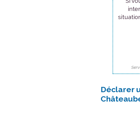
Si vo
inte
situatio
Serv
Déclarer 
Châteaub