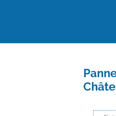
Aller
au
contenu
Panne
Châte