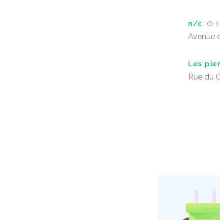
n/c
6 
Avenue 
Les pie
Rue du G