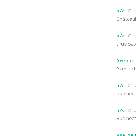
n/c
23
Château
n/c
23
1 rue Sa
Avenue
Avenue 
n/c
1
Rue hect
n/c
1
Rue hect
Rue de l