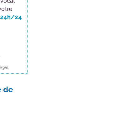
 vocal
votre
24h/24
.
rgie.
e de