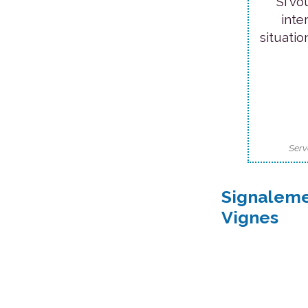
Si vo
inte
situatio
Serv
Signaleme
Vignes