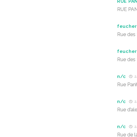
RUE PA
RUE PA
feucher
Rue des
feucher
Rue des
n/c
24
Rue Panh
n/c
24
Rue d’al
n/c
24
Rue de l