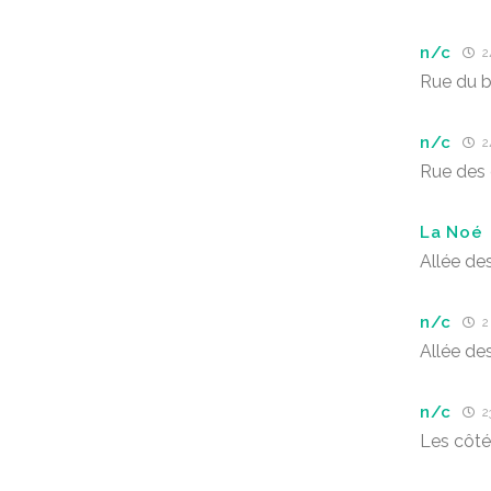
n/c
24
Rue du be
n/c
24
Rue des
La Noé
Allée de
n/c
2
Allée de
n/c
2
Les côté