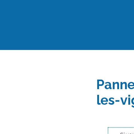
Aller
au
contenu
Panne
les-v