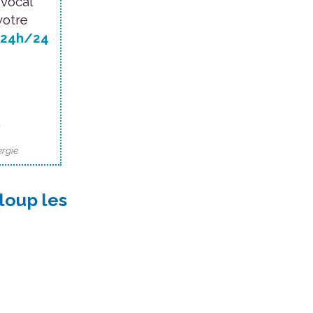
 vocal
votre
24h/24
.
rgie.
loup les