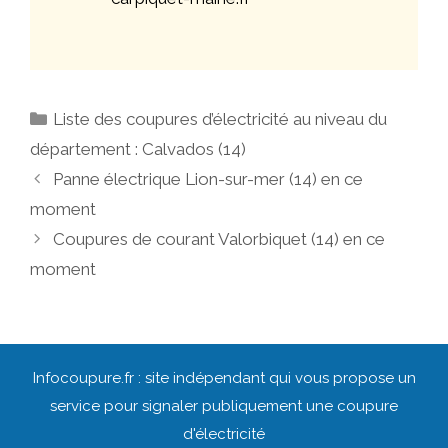
Catégories
Liste des coupures d’électricité au niveau du
département : Calvados (14)
Navigation
Panne électrique Lion-sur-mer (14) en ce
des
moment
articles
Coupures de courant Valorbiquet (14) en ce
moment
Infocoupure.fr : site indépendant qui vous propose un
service pour signaler publiquement une coupure
d'électricité