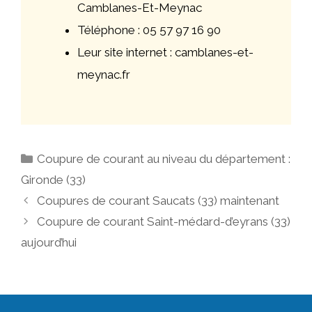
Camblanes-Et-Meynac
Téléphone : 05 57 97 16 90
Leur site internet : camblanes-et-
meynac.fr
Catégories
Coupure de courant au niveau du département :
Gironde (33)
Navigation
Coupures de courant Saucats (33) maintenant
des
Coupure de courant Saint-médard-d’eyrans (33)
articles
aujourd’hui