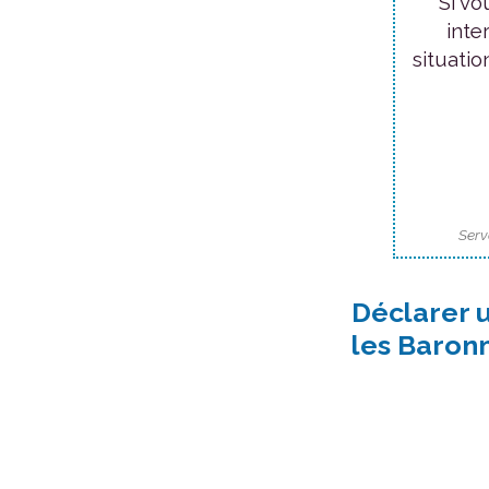
Si vo
inte
situatio
Serv
Déclarer 
les Baron