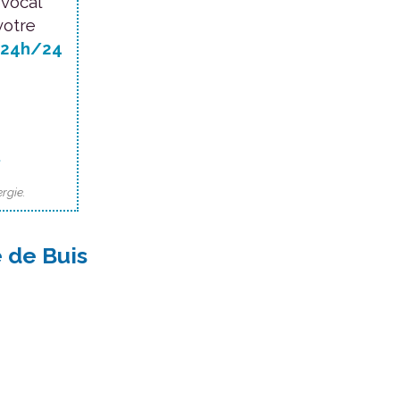
 vocal
votre
24h/24
.
rgie.
 de Buis