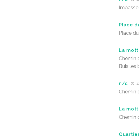
Impasse 
Place d
Place d
La mott
Chemin d
Buis les
n/c
11
Chemin d
La mott
Chemin d
Quartie