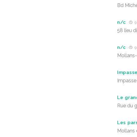
Bd Miche
n/c
9 
58 lieu d
n/c
9 
Mollans
Impasse
Impasse 
Le gran
Rue du g
Les par
Mollans 