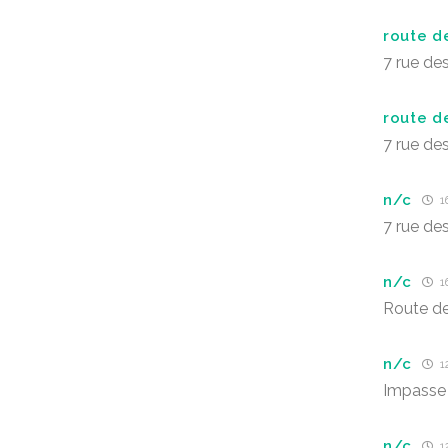
route d
7 rue de
route d
7 rue de
n/c
16
7 rue de
n/c
16
Route de
n/c
12
Impasse 
n/c
12