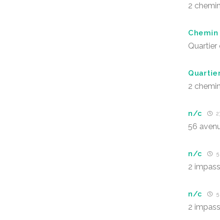
2 chemin
Chemin 
Quartier
Quartie
2 chemin
n/c
27
56 avenu
n/c
5 
2 impass
n/c
5 
2 impass