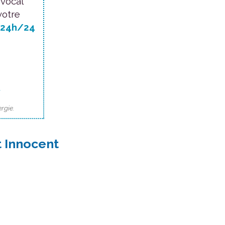
 vocal
votre
24h/24
.
rgie.
t Innocent