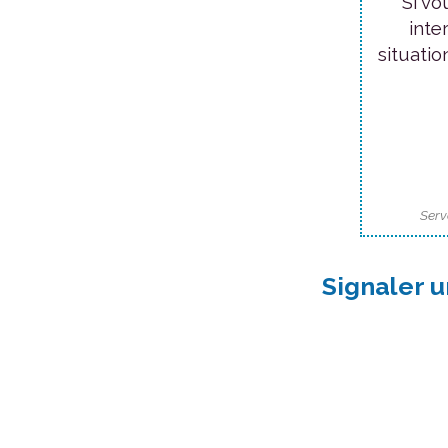
Si vo
inte
situatio
Serv
Signaler u