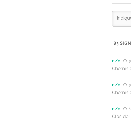
83
SIGN
n/c
3
Chemin d
n/c
3
Chemin d
n/c
8
Clos de 