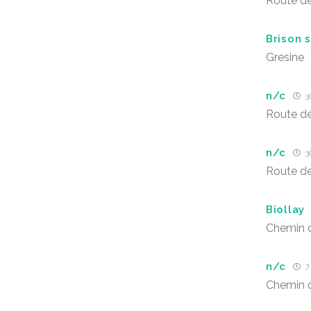
Route de
Brison 
Gresine
n/c
30
Route de
n/c
30
Route de
Biollay
Chemin d
n/c
7 
Chemin d