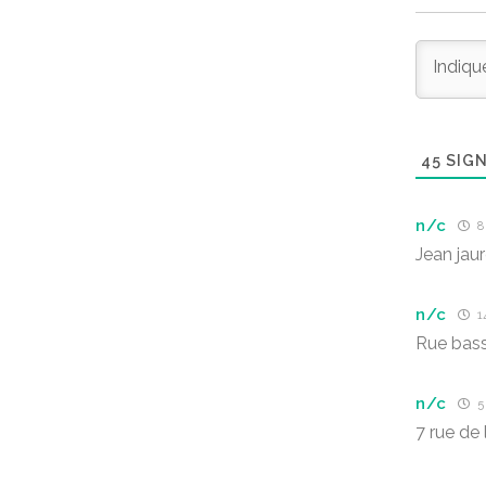
45
SIGN
n/c
8 
Jean jau
n/c
1
Rue bass
n/c
5
7 rue de 