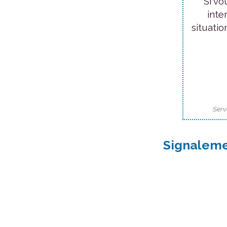
Si vo
inte
situatio
Serv
Signaleme