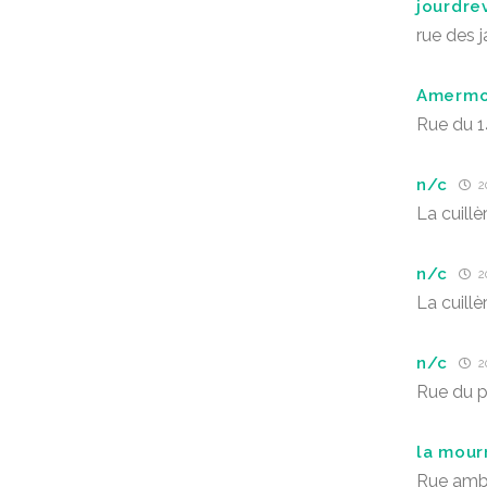
jourdrev
rue des j
Amermo
Rue du 14
n/c
2
La cuill
n/c
2
La cuill
n/c
2
Rue du 
la mour
Rue ambr