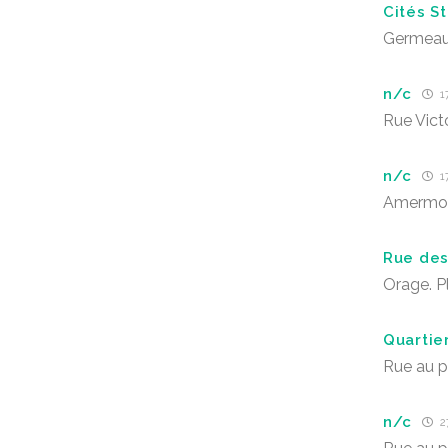
Cités St
Germea
n/c
1
Rue Vict
n/c
1
Amermo
Rue des
Orage. P
Quartie
Rue au p
n/c
27