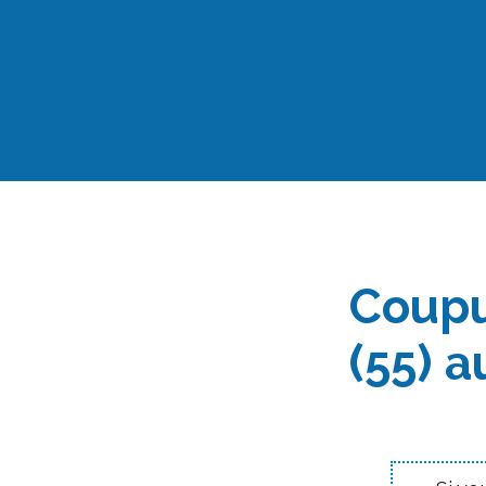
Aller
au
contenu
Coupu
(55) a