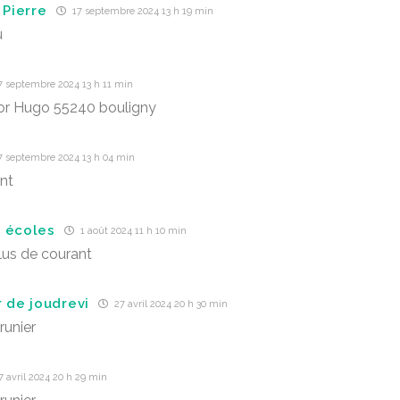
 Pierre
17 septembre 2024 13 h 19 min
u
7 septembre 2024 13 h 11 min
or Hugo 55240 bouligny
7 septembre 2024 13 h 04 min
nt
 écoles
1 août 2024 11 h 10 min
lus de courant
r de joudrevi
27 avril 2024 20 h 30 min
runier
 avril 2024 20 h 29 min