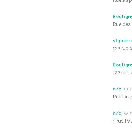
Rue au p
Boulign
Rue des 
st pierr
122 rue d
Bouligny
122 rue d
n/c
27
Rue-au-pr
n/c
27
5 rue Pa