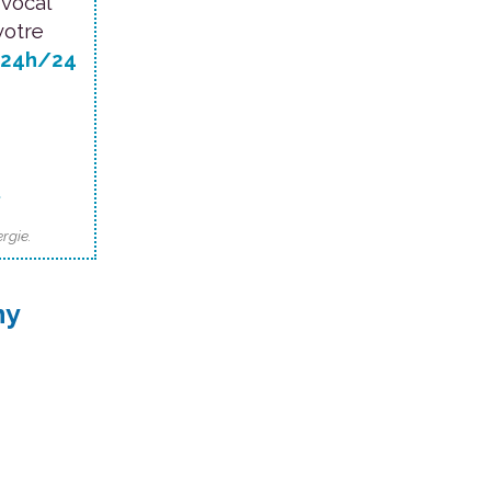
 vocal
votre
24h/24
.
rgie.
ny