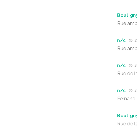
Boulign
Rue ambr
n/c
17
Rue ambr
n/c
19
Rue de la
n/c
1
Fernand 
Boulign
Rue de l