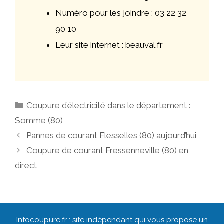
Numéro pour les joindre : 03 22 32
90 10
Leur site internet : beauval.fr
Catégories
Coupure d’électricité dans le département :
Somme (80)
Navigation
Pannes de courant Flesselles (80) aujourd’hui
des
Coupure de courant Fressenneville (80) en
articles
direct
Infocoupure.fr : site indépendant qui vous propose un