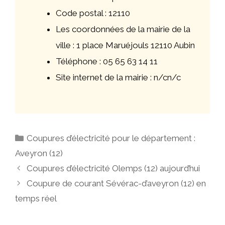
Code postal : 12110
Les coordonnées de la mairie de la
ville : 1 place Maruéjouls 12110 Aubin
Téléphone : 05 65 63 14 11
Site internet de la mairie : n/cn/c
Catégories
Coupures d’électricité pour le département :
Aveyron (12)
Navigation
Coupures d’électricité Olemps (12) aujourd’hui
des
Coupure de courant Sévérac-d’aveyron (12) en
articles
temps réel